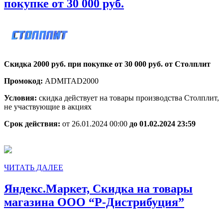
Столплит,
покупке от 30 000 руб.
Cкидка
2000
руб.
при
Cкидка 2000 руб. при покупке от 30 000 руб. от Столплит
покупке
Промокод:
ADMITAD2000
от
30
Условия:
скидка действует на товары производства Столплит,
не участвующие в акциях
000
руб.
Срок действия:
от 26.01.2024 00:00
до 01.02.2024 23:59
ЧИТАТЬ
ЧИТАТЬ ДАЛЕЕ
ДАЛЕЕ
Яндекс.Маркет, Скидка на товары
Яндекс
магазина ООО “Р-Дистрибуция”
Скидк