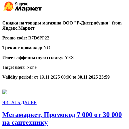
на
товар
магази
Скидка на товары магазина ООО "Р-Дистрибуция" from
ООО
Яндекс.Маркет
“Р-
Promo code:
R7D6PP22
Дистри
Трекинг промокод:
NO
Имеет аффилиатную ссылку:
YES
Target users: None
Validity period:
от 19.11.2025 00:00
to 30.11.2025 23:59
ЧИТАТЬ
ЧИТАТЬ ДАЛЕЕ
ДАЛЕЕ
Мегамаркет, Промокод 7 000 от 30 000
Мегамаркет,
на сантехнику