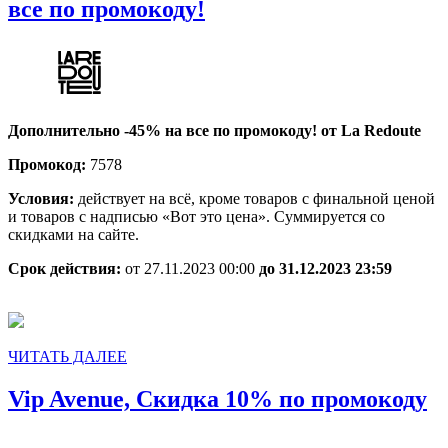
La
все по промокоду!
Redoute,
Дополнительно
-45%
на
Дополнительно -45% на все по промокоду! от La Redoute
все
Промокод:
7578
по
промокоду!
Условия:
действует на всё, кроме товаров с финальной ценой
и товаров с надписью «Вот это цена». Суммируется со
скидками на сайте.
Срок действия:
от 27.11.2023 00:00
до 31.12.2023 23:59
ЧИТАТЬ
ЧИТАТЬ ДАЛЕЕ
ДАЛЕЕ
V
Vip Avenue, Скидка 10% по промокоду
A