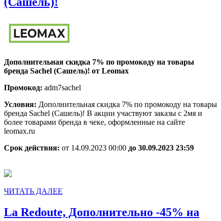
Leomax,
(Сашель)!
Дополнительная
скидка
7%
по
Дополнительная скидка 7% по промокоду на товары
промокоду
бренда Sachel (Сашель)! от Leomax
на
Промокод:
adm7sachel
товары
Условия:
Дополнительная скидка 7% по промокоду на товары
бренда
бренда Sachel (Сашель)! В акции участвуют заказы с 2мя и
Sachel
более товарами бренда в чеке, оформленные на сайте
leomax.ru
(Сашель)!
Срок действия:
от 14.09.2023 00:00
до 30.09.2023 23:59
ЧИТАТЬ
ЧИТАТЬ ДАЛЕЕ
ДАЛЕЕ
La Redoute, Дополнительно -45% на