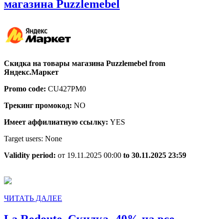
Яндекс.Маркет,
магазина Puzzlemebel
Скидка
на
товары
магазина
Скидка на товары магазина Puzzlemebel from
Puzzlemebel
Яндекс.Маркет
Promo code:
CU427PM0
Трекинг промокод:
NO
Имеет аффилиатную ссылку:
YES
Target users: None
Validity period:
от 19.11.2025 00:00
to 30.11.2025 23:59
ЧИТАТЬ
ЧИТАТЬ ДАЛЕЕ
ДАЛЕЕ
La
La Redoute, Cкидка -40% на все