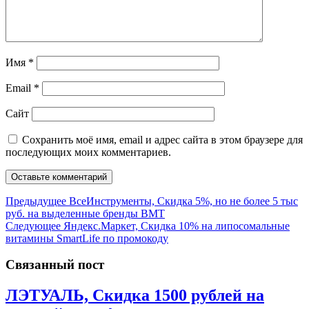
Имя
*
Email
*
Сайт
Сохранить моё имя, email и адрес сайта в этом браузере для
последующих моих комментариев.
Навигация
Предыдущая
Предыдущее
ВсеИнструменты, Скидка 5%, но не более 5 тыс
запись:
руб. на выделенные бренды ВМТ
по
Следующая
Следующее
Яндекс.Маркет, Скидка 10% на липосомальные
записям
запись:
витамины SmartLife по промокоду
Связанный пост
ЛЭТУАЛЬ, Скидка 1500 рублей на