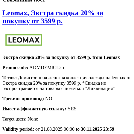
Leomax, Экстра скидка 20% за
Leomax,
покупку от 3599 р.
Экстра
скидка
20%
за
Экстра скидка 20% за покупку от 3599 р. from Leomax
покупку
Promo code:
ADMDEMICL25
от
3599
Terms:
Демисезонная женская коллекция одежды на leomax.ru
Экстра скидка 20% за покупку 3599 р. *Скидка не
р.
распространяется на товары с пометкой "Ликвидация"
Трекинг промокод:
NO
Имеет аффилиатную ссылку:
YES
Target users: None
Validity period:
от 21.08.2025 00:00
to 30.11.2025 23:59