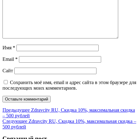
Имя
*
Email
*
Сайт
Сохранить моё имя, email и адрес сайта в этом браузере для
последующих моих комментариев.
Навигация
Предыдущая
Предыдущее
Zdravcity RU, Скидка 10%, максимальная скидка
запись:
– 500 рублей
по
Следующая
Следующее
Zdravcity RU, Скидка 10%, максимальная скидка –
записям
запись:
500 рублей
Связанный пост