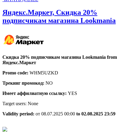
ДАЛЕЕ
Яндекс.Маркет, Скидка 20%
Яндек
подписчикам магазина Lookmania
Скид
20%
подп
магаз
Скидка 20% подписчикам магазина Lookmania from
Lookm
Яндекс.Маркет
Promo code:
WHM5UZKD
Трекинг промокод:
NO
Имеет аффилиатную ссылку:
YES
Target users: None
Validity period:
от 08.07.2025 00:00
to 02.08.2025 23:59