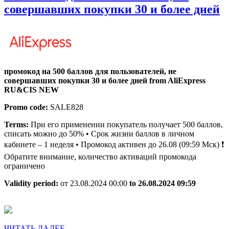
A
совершавших покупки 30 и более дней
R
N
п
н
промокод на 500 баллов для пользователей, не
5
совершавших покупки 30 и более дней from AliExpress
б
RU&CIS NEW
д
Promo code:
SALE828
п
Terms:
При его применении покупатель получает 500 баллов,
н
списать можно до 50% • Срок жизни баллов в личном
кабинете – 1 неделя • Промокод активен до 26.08 (09:59 Мск) ❗️
с
Обратите внимание, количество активаций промокода
п
ограничено
3
Validity period:
от 23.08.2024 00:00
to 26.08.2024 09:59
и
б
д
ЧИТАТЬ
ЧИТАТЬ ДАЛЕЕ