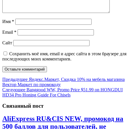
Имя
*
Email
*
Сайт
Сохранить моё имя, email и адрес сайта в этом браузере для
последующих моих комментариев.
Навигация
Предыдущая
Предыдущее
Яндекс.Маркет, Скидка 10% на мебель магазина
запись:
Вектор Маркет по промокоду
по
Следующая
Следующее
Banggood WW, Promo Price $51.99 on HONGDUI
записям
запись:
HD34 Pro Honing Guide For Chisels
Связанный пост
AliExpress RU&CIS NEW, промокод на
500 баллов для пользователей, не