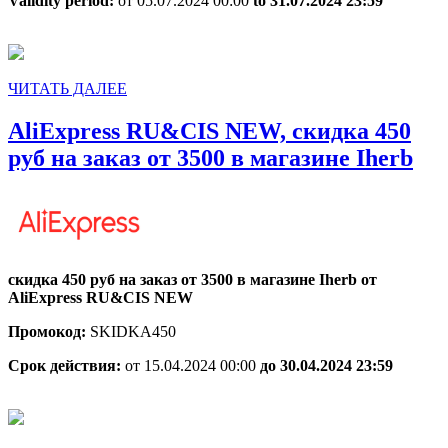
Validity period:
от 05.07.2024 00:00
to 31.07.2024 23:59
ЧИТАТЬ
ЧИТАТЬ ДАЛЕЕ
ДАЛЕЕ
AliExpress RU&CIS NEW, скидка 450
Ali
руб на заказ от 3500 в магазине Iherb
RU
NE
ск
450
скидка 450 руб на заказ от 3500 в магазине Iherb от
ру
AliExpress RU&CIS NEW
на
Промокод:
SKIDKA450
зак
Срок действия:
от 15.04.2024 00:00
до 30.04.2024 23:59
от
350
в