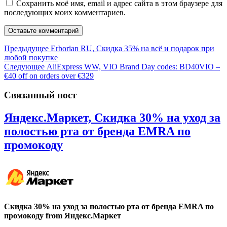
Сохранить моё имя, email и адрес сайта в этом браузере для
последующих моих комментариев.
Навигация
Предыдущая
Предыдущее
Erborian RU, Скидка 35% на всё и подарок при
запись:
любой покупке
по
Следующая
Следующее
AliExpress WW, VIO Brand Day codes: BD40VIO –
записям
запись:
€40 off on orders over €329
Связанный пост
Яндекс.Маркет, Скидка 30% на уход за
полостью рта от бренда EMRA по
Яндекс.Маркет,
промокоду
Скидка
30%
на
уход
Скидка 30% на уход за полостью рта от бренда EMRA по
за
промокоду from Яндекс.Маркет
полостью