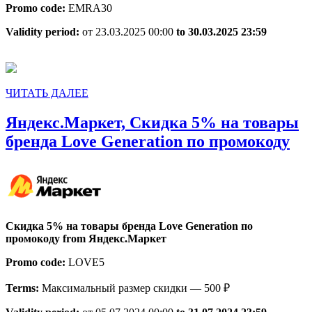
Promo code:
EMRA30
рта
Validity period:
от 23.03.2025 00:00
to 30.03.2025 23:59
от
бренда
EMRA
по
ЧИТАТЬ
ЧИТАТЬ ДАЛЕЕ
ДАЛЕЕ
промокоду
Яндекс.Маркет, Скидка 5% на товары
Ян
бренда Love Generation по промокоду
Ск
5
на
то
Скидка 5% на товары бренда Love Generation по
бр
промокоду from Яндекс.Маркет
Lo
Promo code:
LOVE5
Ge
Terms:
Максимальный размер скидки — 500 ₽
по
пр