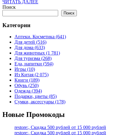
ма
ЧИТАТЬ
ЧИТАТЬ ДАЛЕЕ
ДАЛЕЕ
Поиск
Ihe
Поиск
Категории
Аптеки. Косметика (641)
Для детей (516)
Для дома (633)
Для животных (1 781)
Для туризма (268)
Еда, напитки (594)
Игры (10)
Из Китая (2 075)
Книги (189)
Обувь (250)
Одежда (394)
Подарки, цветы (85)
Сумки, аксессуары (178)
Новые Промокоды
restore:, Скидка 500 рублей от 15 000 рублей
restore:, Скидка 500 рублей от 15 000 рублей