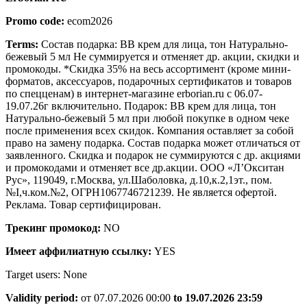
Promo code:
ecom2026
Terms:
Состав подарка: BB крем для лица, тон Натурально-
бежевый 5 мл Не суммируется и отменяет др. акции, скидки и
промокоды. *Скидка 35% на весь ассортимент (кроме мини-
форматов, аксессуаров, подарочных сертификатов и товаров
по спецценам) в интернет-магазине erborian.ru с 06.07-
19.07.26г включительно. Подарок: BB крем для лица, тон
Натурально-бежевый 5 мл при любой покупке в одном чеке
после применения всех скидок. Компания оставляет за собой
право на замену подарка. Состав подарка может отличаться от
заявленного. Скидка и подарок не суммируются с др. акциями
и промокодами и отменяет все др.акции. ООО «Л’Окситан
Рус», 119049, г.Москва, ул.Шаболовка, д.10,к.2,1эт., пом.
№I,ч.ком.№2, ОГРН1067746721239. Не является офертой.
Реклама. Товар сертифицирован.
Трекинг промокод:
NO
Имеет аффилиатную ссылку:
YES
Target users: None
Validity period:
от 07.07.2026 00:00
to 19.07.2026 23:59