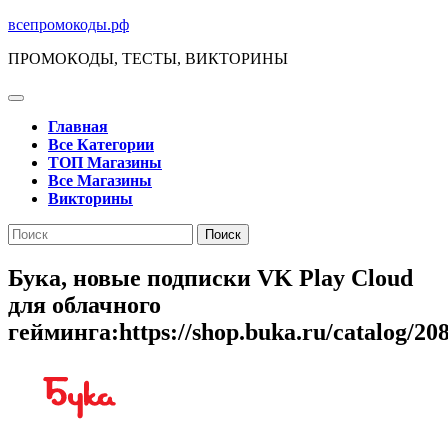
Перейти
всепромокоды.рф
к
ПРОМОКОДЫ, ТЕСТЫ, ВИКТОРИНЫ
содержимому
Кнопка
Открыть
Главная
Все Категории
ТОП Магазины
Все Магазины
Викторины
Кнопка
Поиск
Закрыть
по:
Бука, новые подписки VK Play Cloud
для облачного
гейминга:https://shop.buka.ru/catalog/20