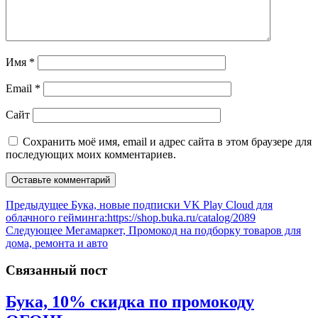
Имя
*
Email
*
Сайт
Сохранить моё имя, email и адрес сайта в этом браузере для
последующих моих комментариев.
Навигация
Предыдущая
Предыдущее
Бука, новые подписки VK Play Cloud для
запись:
облачного гейминга:https://shop.buka.ru/catalog/2089
по
Следующая
Следующее
Мегамаркет, Промокод на подборку товаров для
записям
запись:
дома, ремонта и авто
Связанный пост
Бука, 10% скидка по промокоду