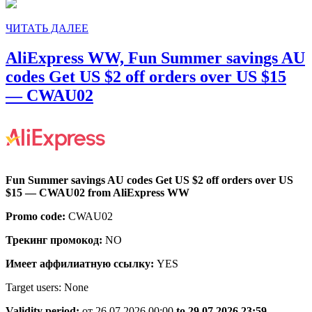
DEBD25
ЧИТАТЬ
ЧИТАТЬ ДАЛЕЕ
ДАЛЕЕ
AliExpress WW, Fun Summer savings AU
codes Get US $2 off orders over US $15
AliExpress
— CWAU02
WW,
Fun
Summer
savings
Fun Summer savings AU codes Get US $2 off orders over US
AU
$15 — CWAU02 from AliExpress WW
codes
Promo code:
CWAU02
Get
Трекинг промокод:
NO
US
$2
Имеет аффилиатную ссылку:
YES
off
Target users: None
orders
Validity period:
от 26.07.2026 00:00
to 29.07.2026 23:59