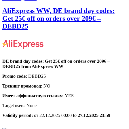
de
ДАЛЕЕ
€99
AliExpress WW, DE brand day codes:
Get 25€ off on orders over 209€ –
AliExpress
DEBD25
WW,
DE
brand
day
DE brand day codes: Get 25€ off on orders over 209€ –
codes:
DEBD25 from AliExpress WW
Get
Promo code:
DEBD25
25€
Трекинг промокод:
NO
off
on
Имеет аффилиатную ссылку:
YES
orders
Target users: None
over
Validity period:
от 22.12.2025 00:00
to 27.12.2025 23:59
209€
–