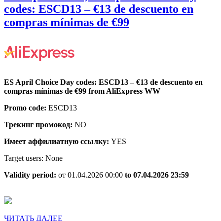
codes: ESCD13 – €13 de descuento en
AliExpress
compras mínimas de €99
WW,
ES
April
Choice
ES April Choice Day codes: ESCD13 – €13 de descuento en
Day
compras mínimas de €99 from AliExpress WW
codes:
Promo code:
ESCD13
ESCD13
Трекинг промокод:
NO
–
€13
Имеет аффилиатную ссылку:
YES
de
Target users: None
descuento
Validity period:
от 01.04.2026 00:00
to 07.04.2026 23:59
en
compras
mínimas
ЧИТАТЬ
ЧИТАТЬ ДАЛЕЕ