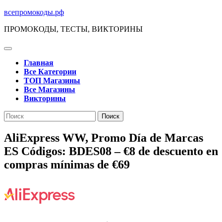
Перейти
всепромокоды.рф
к
ПРОМОКОДЫ, ТЕСТЫ, ВИКТОРИНЫ
содержимому
Кнопка
Открыть
Главная
Все Категории
ТОП Магазины
Все Магазины
Викторины
Кнопка
Поиск
Закрыть
по:
AliExpress WW, Promo Día de Marcas
ES Códigos: BDES08 – €8 de descuento en
compras mínimas de €69