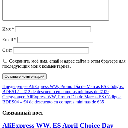
Имя
*
Email
*
Сайт
Сохранить моё имя, email и адрес сайта в этом браузере для
последующих моих комментариев.
Навигация
Предыдущая
Предыдущее
AliExpress WW, Promo Día de Marcas ES Códigos:
запись:
BDES12 – €12 de descuento en compras mínimas de €109
по
Следующая
Следующее
AliExpress WW, Promo Día de Marcas ES Códigos:
записям
запись:
BDES04 – €4 de descuento en compras mínimas de €35
Связанный пост
AliExpress WW, ES April Choice Day