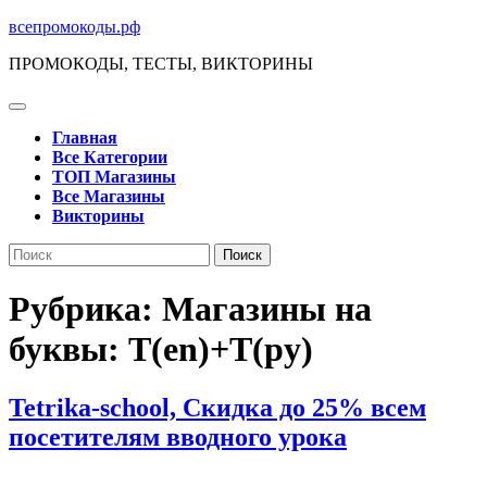
Перейти
всепромокоды.рф
к
ПРОМОКОДЫ, ТЕСТЫ, ВИКТОРИНЫ
содержимому
Кнопка
Открыть
Главная
Все Категории
ТОП Магазины
Все Магазины
Викторины
Кнопка
Поиск
Закрыть
по:
Рубрика:
Магазины на
буквы: T(en)+Т(ру)
Tetrika-school, Скидка до 25% всем
Tetrika-
посетителям вводного урока
school,