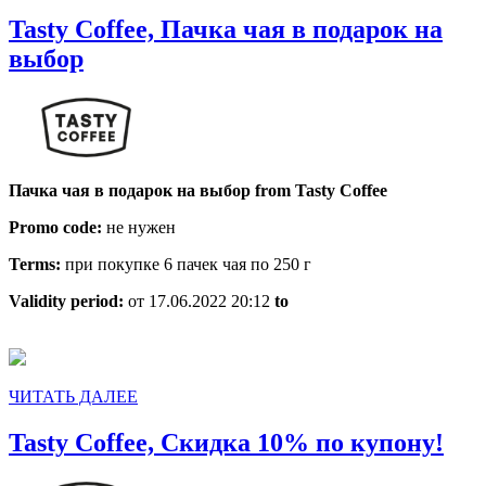
ДАЛЕЕ
Tasty Coffee, Пачка чая в подарок на
Tasty
выбор
Coffee,
Пачка
чая
в
Пачка чая в подарок на выбор from Tasty Coffee
подарок
Promo code:
не нужен
на
выбор
Terms:
при покупке 6 пачек чая по 250 г
Validity period:
от 17.06.2022 20:12
to
ЧИТАТЬ
ЧИТАТЬ ДАЛЕЕ
ДАЛЕЕ
Tas
Tasty Coffee, Скидка 10% по купону!
Cof