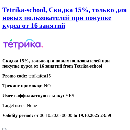
ДАЛЕЕ
Tetrika-school, Cкидка 15%, только для
новых пользователей при покупке
Tetrika-
курса от 16 занятий
school,
Cкидка
15%,
только
Cкидка 15%, только для новых пользователей при
для
покупке курса от 16 занятий from Tetrika-school
новых
Promo code:
tetrikafest15
пользователей
Трекинг промокод:
NO
при
покупке
Имеет аффилиатную ссылку:
YES
курса
Target users: None
от
Validity period:
от 06.10.2025 00:00
to 19.10.2025 23:59
16
занятий