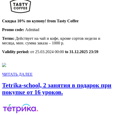
Ск
10
по
Скидка 10% по купону! from Tasty Coffee
куп
Promo code:
Admitad
Terms:
Действует на чай и кофе, кроме сортов недели и
месяца, мин. сумма заказа – 1000 р.
Validity period:
от 25.03.2024 00:00
to 31.12.2025 23:59
ЧИТАТЬ
ЧИТАТЬ ДАЛЕЕ
ДАЛЕЕ
Tetrika-school, 2 занятия в подарок при
Tetrika-
покупке от 16 уроков.
school,
2
занятия