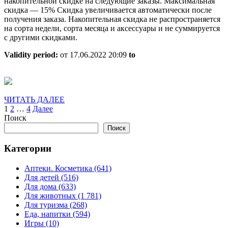
накопительной скидке на следующие заказы. Максимальная
скидка — 15% Скидка увеличивается автоматически после
получения заказа. Накопительная скидка не распространяется
на сорта недели, сорта месяца и аксессуары и не суммируется
с другими скидками.
Validity period:
от 17.06.2022 20:09
to
ЧИТАТЬ
ЧИТАТЬ ДАЛЕЕ
Пагинация
ДАЛЕЕ
1
2
…
4
Далее
Поиск
записей
Поиск
Категории
Аптеки. Косметика (641)
Для детей (516)
Для дома (633)
Для животных (1 781)
Для туризма (268)
Еда, напитки (594)
Игры (10)