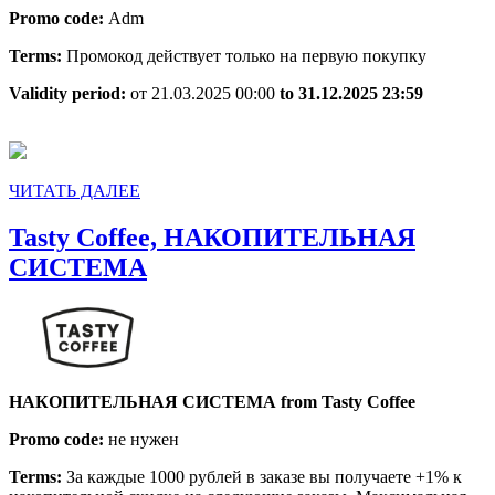
Promo code:
Adm
от
16
Terms:
Промокод действует только на первую покупку
уроков!
Validity period:
от 21.03.2025 00:00
to 31.12.2025 23:59
ЧИТАТЬ
ЧИТАТЬ ДАЛЕЕ
ДАЛЕЕ
Tasty Coffee, НАКОПИТЕЛЬНАЯ
Tasty
СИСТЕМА
Coffee,
НАКОПИТЕЛЬНАЯ
СИСТЕМА
НАКОПИТЕЛЬНАЯ СИСТЕМА from Tasty Coffee
Promo code:
не нужен
Terms:
За каждые 1000 рублей в заказе вы получаете +1% к