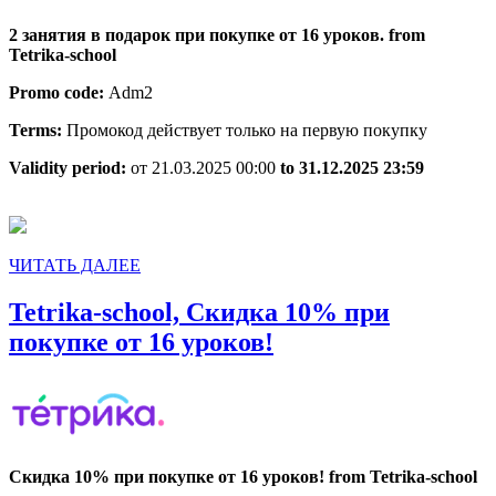
в
2 занятия в подарок при покупке от 16 уроков. from
подарок
Tetrika-school
при
Promo code:
Adm2
покупке
Terms:
Промокод действует только на первую покупку
от
16
Validity period:
от 21.03.2025 00:00
to 31.12.2025 23:59
уроков.
ЧИТАТЬ
ЧИТАТЬ ДАЛЕЕ
ДАЛЕЕ
Tetrika-school, Скидка 10% при
Tetrika-
покупке от 16 уроков!
school,
Скидка
10%
при
Скидка 10% при покупке от 16 уроков! from Tetrika-school
покупке