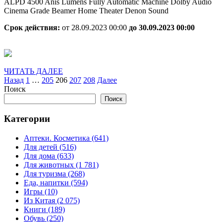
ALPD 4500 Anis Lumens Fully Automatic Machine Dolby Audio
Cinema Grade Beamer Home Theater Denon Sound
Срок действия:
от 28.09.2023 00:00
до 30.09.2023 00:00
ЧИТАТЬ
ЧИТАТЬ ДАЛЕЕ
Пагинация
ДАЛЕЕ
Назад
1
…
205
206
207
208
Далее
Поиск
записей
Поиск
Категории
Аптеки. Косметика (641)
Для детей (516)
Для дома (633)
Для животных (1 781)
Для туризма (268)
Еда, напитки (594)
Игры (10)
Из Китая (2 075)
Книги (189)
Обувь (250)