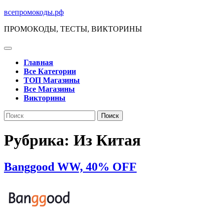
Перейти
всепромокоды.рф
к
ПРОМОКОДЫ, ТЕСТЫ, ВИКТОРИНЫ
содержимому
Кнопка
Открыть
Главная
Все Категории
ТОП Магазины
Все Магазины
Викторины
Кнопка
Поиск
Закрыть
по:
Рубрика:
Из Китая
Banggood
Banggood WW, 40% OFF
WW,
40%
OFF